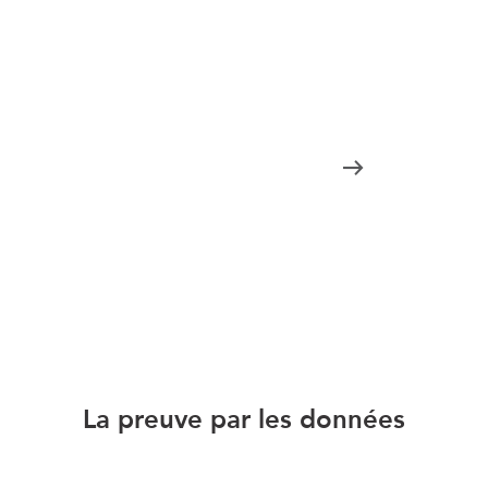
technologie s’appuie sur plus de 20 ans d’excellence
dans le domaine du scribing médical. Speke express
est un système d’intelligence artificielle conçu pour
les médecins.
COMMENCEZ AVEC SPEKE EXPRESS
La preuve par les données