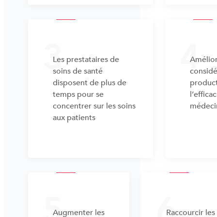
3
4
Les prestataires de
Amélio
soins de santé
considé
disposent de plus de
product
temps pour se
l’effica
concentrer sur les soins
médeci
aux patients
5
6
Augmenter les
Raccourcir les