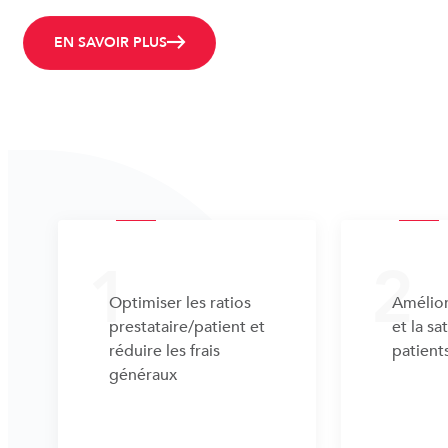
EN SAVOIR PLUS
1
2
Optimiser les ratios
Amélior
prestataire/patient et
et la sa
réduire les frais
patient
généraux