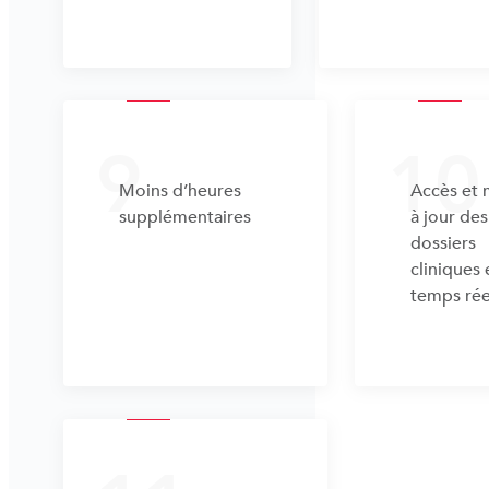
9
10
Moins d’heures
Accès et 
supplémentaires
à jour des
dossiers
cliniques 
temps rée