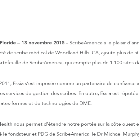
loride – 13 novembre 2015
– ScribeAmerica a le plaisir d’an
iété de scribe médical de Woodland Hills, CA, ajoute plus de 50
tefeuille de ScribeAmerica, qui compte plus de 1 100 sites da
 2011, Essia s’est imposée comme un partenaire de confiance 
es services de gestion des scribes. En outre, Essia est réputé
ates-formes et de technologies de DME.
 Health nous permet d’étendre notre portée sur la côte ouest e
aré le fondateur et PDG de ScribeAmerica, le Dr Michael Murp