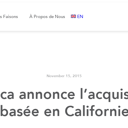
EN
s Faisons
À Propos de Nous
November 15, 2015
a annonce l’acquis
 basée en Californi